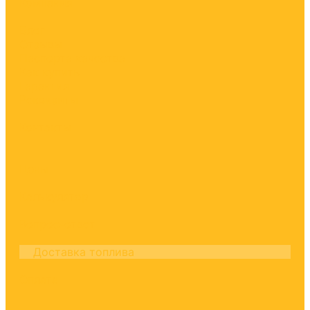
Компания
Блог
Отзывы
Паспорта качества
Как купить
Гарантия
Реквизиты
Контакты
Цены
Калькулятор
Вопрос-ответ
Доставка топлива
Оплата