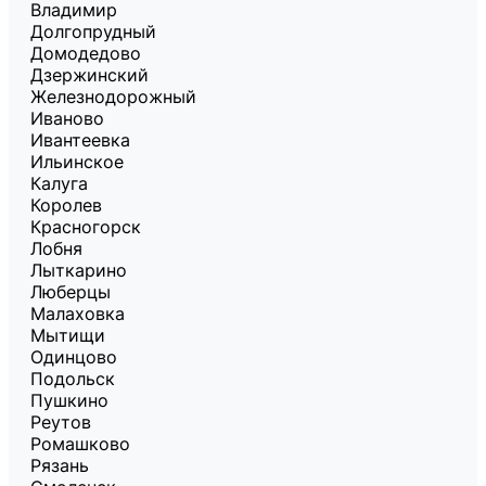
Владимир
Долгопрудный
Домодедово
Дзержинский
Железнодорожный
Иваново
Ивантеевка
Ильинское
Калуга
Королев
Красногорск
Лобня
Лыткарино
Люберцы
Малаховка
Мытищи
Одинцово
Подольск
Пушкино
Реутов
Ромашково
Рязань