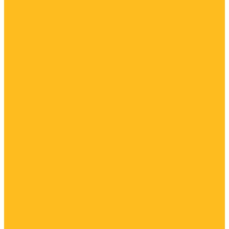
...
Каталог
Летнее ДТ
Зимнее ДТ
Межсезонное ДТ
Арктическое ДТ
Услуги
Утилизация топлива
Утилизация дизельного топлива
Доставка дизельного топлива
Продать дизельное топливо
Анализ дизельного топлива
Откачка топлива
Откачка дизельного топлива
Чистка емкостей от нефтепродуктов
Очистка нефтехранилищ
Аренда ДГУ
Акции
Компания
Блог
Отзывы