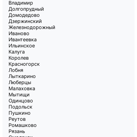
Владимир
Долгопрудный
Домодедово
Дзержинский
Железнодорожный
Иваново
Ивантеевка
Ильинское
Калуга
Королев
Красногорск
Лобня
Лыткарино
Люберцы
Малаховка
Мытищи
Одинцово
Подольск
Пушкино
Реутов
Ромашково
Рязань