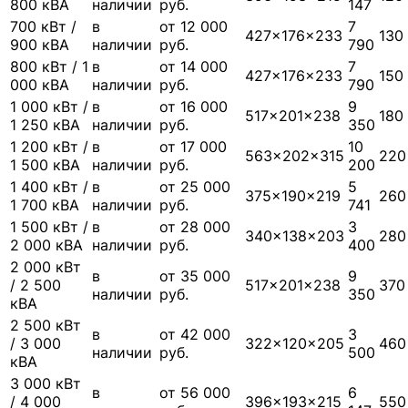
800 кВА
наличии
руб.
147
700 кВт /
в
от 12 000
7
427×176×233
130
900 кВА
наличии
руб.
790
800 кВт / 1
в
от 14 000
7
427×176×233
150
000 кВА
наличии
руб.
790
1 000 кВт /
в
от 16 000
9
517×201×238
180
1 250 кВА
наличии
руб.
350
1 200 кВт /
в
от 17 000
10
563×202×315
220
1 500 кВА
наличии
руб.
200
1 400 кВт /
в
от 25 000
5
375×190×219
260
1 700 кВА
наличии
руб.
741
1 500 кВт /
в
от 28 000
3
340×138×203
280
2 000 кВА
наличии
руб.
400
2 000 кВт
в
от 35 000
9
/ 2 500
517×201×238
370
наличии
руб.
350
кВА
2 500 кВт
в
от 42 000
3
/ 3 000
322×120×205
460
наличии
руб.
500
кВА
3 000 кВт
в
от 56 000
6
/ 4 000
396×193×215
550