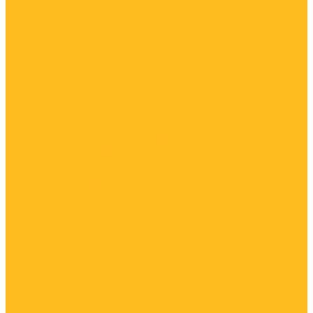
...
Каталог
Летнее ДТ
Зимнее ДТ
Межсезонное ДТ
Арктическое ДТ
Услуги
Утилизация топлива
Утилизация дизельного топлива
Доставка дизельного топлива
Продать дизельное топливо
Анализ дизельного топлива
Откачка топлива
Откачка дизельного топлива
Чистка емкостей от нефтепродуктов
Очистка нефтехранилищ
Аренда ДГУ
Акции
Компания
Блог
Отзывы