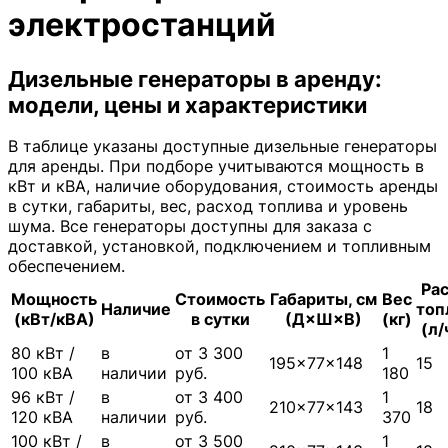
электростанций
Дизельные генераторы в аренду:
модели, цены и характеристики
В таблице указаны доступные дизельные генераторы
для аренды. При подборе учитываются мощность в
кВт и кВА, наличие оборудования, стоимость аренды
в сутки, габариты, вес, расход топлива и уровень
шума. Все генераторы доступны для заказа с
доставкой, установкой, подключением и топливным
обеспечением.
Ра
Мощность
Стоимость
Габариты, см
Вес
Наличие
топ
(кВт/кВА)
в сутки
(Д×Ш×В)
(кг)
(л/
80 кВт /
в
от 3 300
1
195×77×148
15
100 кВА
наличии
руб.
180
96 кВт /
в
от 3 400
1
210×77×143
18
120 кВА
наличии
руб.
370
100 кВт /
в
от 3 500
1