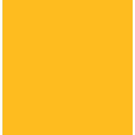
Блог
Отзывы
Паспорта качества
Как купить
Гарантия
Реквизиты
Контакты
Цены
Калькулятор
Вопрос-ответ
Доставка топлива
Оплата